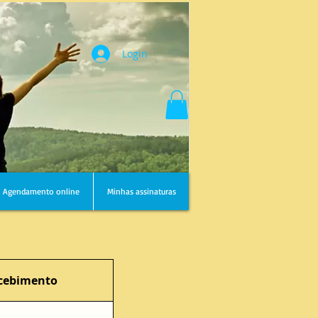
Login
Agendamento online
Minhas assinaturas
cebimento