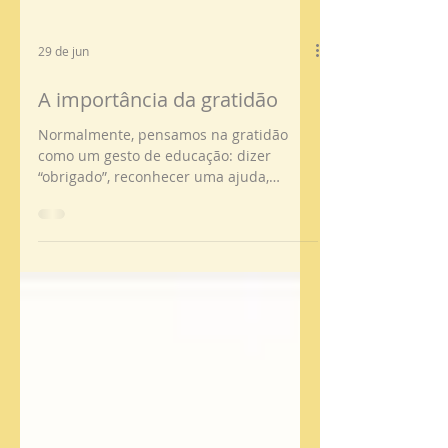
29 de jun
A importância da gratidão
Normalmente, pensamos na gratidão
como um gesto de educação: dizer
“obrigado”, reconhecer uma ajuda,
responder com simpatia a quem nos faz
bem. Mas a gratidão é muito mais do que
uma regra de boa convivência. É uma
atitude perante a vida. Ser grato não
significa ignorar as dificuldades, fingir
que está tudo bem ou negar a dor.
Significa aprender a reconhecer, mesmo
nos dias mais exigentes, aquilo que
continua a ter valor: uma presença
amiga, uma palavra de apoio, uma