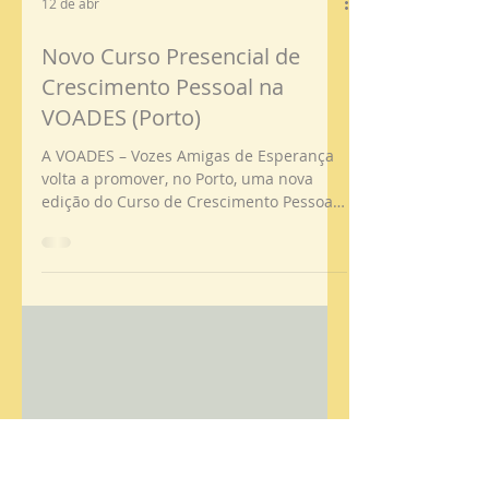
12 de abr
Novo Curso Presencial de
Crescimento Pessoal na
VOADES (Porto)
A VOADES – Vozes Amigas de Esperança
volta a promover, no Porto, uma nova
edição do Curso de Crescimento Pessoal
— um convite a olhar para dentro,
fortalecer recursos internos e
desenvolver competências úteis para a
vida, com impacto real no bem-estar
emocional. O que é o Crescimento
Pessoal? O crescimento pessoal é um
processo contínuo de desenvolvimento
interior. Mais do que “melhorar”, é