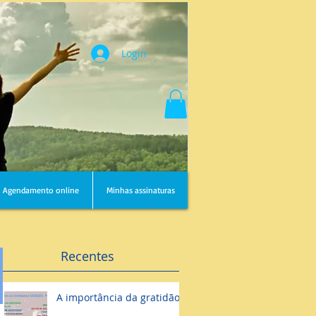
Login
Agendamento online
Minhas assinaturas
Recentes
A importância da gratidão