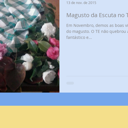
13 de nov. de 2015
Magusto da Escuta no T
Em Novembro, demos as boas vindas ao Outono com a celebração
do magusto. O TE não quebrou 
fantástico e...