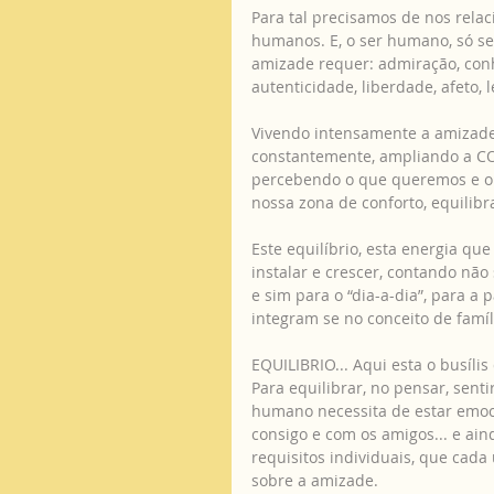
Para tal precisamos de nos relac
humanos. E, o ser humano, só se
amizade requer: admiração, conh
autenticidade, liberdade, afeto, l
Vivendo intensamente a amizade
constantemente, ampliando a CON
percebendo o que queremos e o 
nossa zona de conforto, equilibra
Este equilíbrio, esta energia qu
instalar e crescer, contando n
e sim para o “dia-a-dia”, para a 
integram se no conceito de famíl
EQUILIBRIO... Aqui esta o busílis
Para equilibrar, no pensar, senti
humano necessita de estar emoci
consigo e com os amigos... e ain
requisitos individuais, que cad
sobre a amizade. 