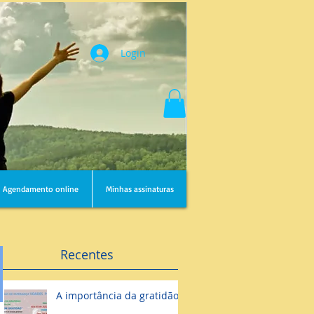
Login
Agendamento online
Minhas assinaturas
Recentes
A importância da gratidão