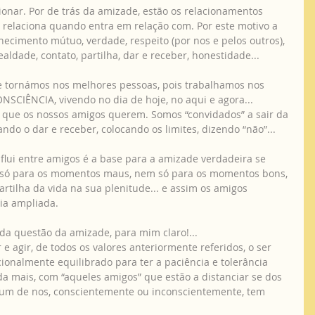
ionar. Por de trás da amizade, estão os relacionamentos 
 relaciona quando entra em relação com. Por este motivo a 
ecimento mútuo, verdade, respeito (por nos e pelos outros), 
ealdade, contato, partilha, dar e receber, honestidade... 
 tornámos nos melhores pessoas, pois trabalhamos nos 
SCIÊNCIA, vivendo no dia de hoje, no aqui e agora... 
que os nossos amigos querem. Somos “convidados” a sair da 
ndo o dar e receber, colocando os limites, dizendo “não”... 
e flui entre amigos é a base para a amizade verdadeira se 
ão só para os momentos maus, nem só para os momentos bons, 
partilha da vida na sua plenitude... e assim os amigos 
ia ampliada. 
 da questão da amizade, para mim claro!... 
r e agir, de todos os valores anteriormente referidos, o ser 
onalmente equilibrado para ter a paciência e tolerância 
da mais, com “aqueles amigos” que estão a distanciar se dos 
a um de nos, conscientemente ou inconscientemente, tem 