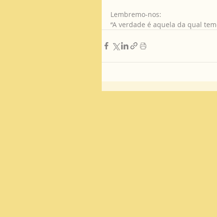
Lembremo-nos: 
“A verdade é aquela da qual tem