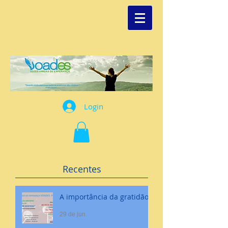
Login
Recentes
A importância da gratidão
29 de jun.