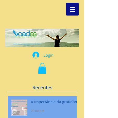
Login
Recentes
A importância da gratidão
29 de jun.