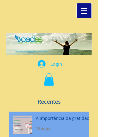
Login
Recentes
A importância da gratidão
29 de jun.