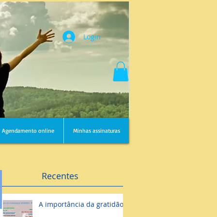
Login
Agendamento online
Minhas assinaturas
Recentes
A importância da gratidão