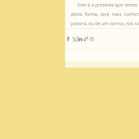
     Este é o presente que temos para eles, pois não queremos que passem o Natal sozinhos e 
desta forma, será mais confort
palavra, ou de um sorriso, nos s