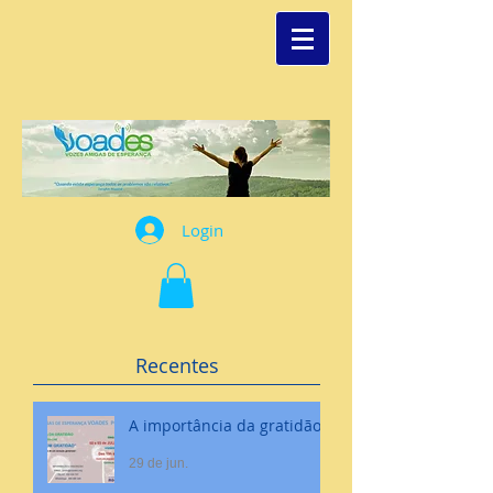
Login
Recentes
A importância da gratidão
29 de jun.