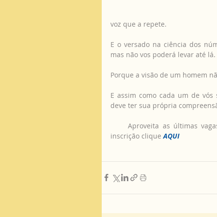
voz que a repete.
E o versado na ciência dos nú
mas não vos poderá levar até lá.
Porque a visão de um homem nã
E assim como cada um de vós s
deve ter sua própria compreensã
     Aproveita as últimas vagas para fazer este curso. Para mais informações e ficha de 
inscrição clique 
AQUI