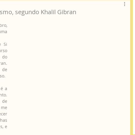
smo, segundo Khalil Gibran
o, 
uma 
 Si 
rso 
do 
n. 
 de 
so.
o. 
de 
me 
cer 
as 
, e 