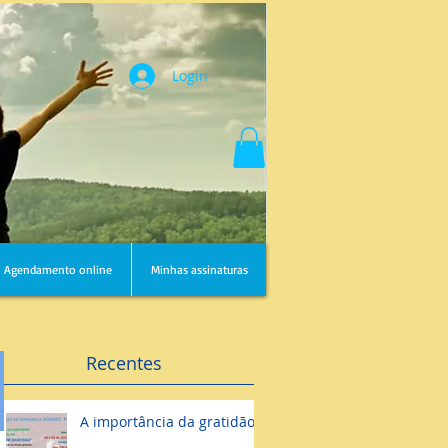
Login
Agendamento online
Minhas assinaturas
Recentes
A importância da gratidão