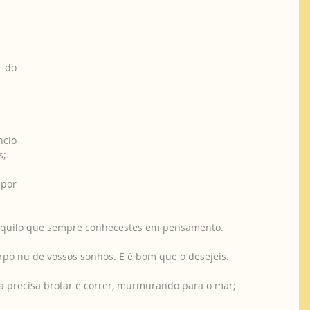
 do 
cio 
s;
por 
 aquilo que sempre conhecestes em pensamento.
rpo nu de vossos sonhos. E é bom que o desejeis.
a precisa brotar e correr, murmurando para o mar;