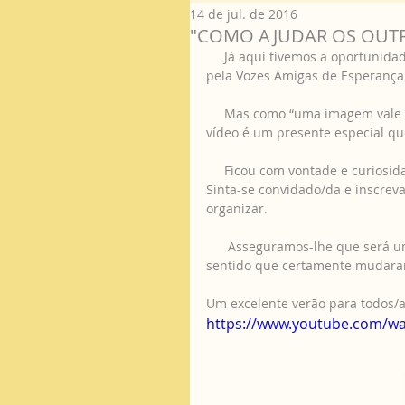
14 de jul. de 2016
"COMO AJUDAR OS OUTR
     Já aqui tivemos a oportunidade de o afirmar, o curso "Como ajudar os outros" organizado 
pela Vozes Amigas de Esperança 
     Mas como “uma imagem vale mais do que mil palavras”, deixamos aqui este vídeo. Este 
vídeo é um presente especial q
     Ficou com vontade e curiosi
Sinta-se convidado/da e inscre
organizar.
      Asseguramos-lhe que será uma experiência inesquecível com aprendizagens repletas de 
sentido que certamente mudaram
Um excelente verão para todos/as
https://www.youtube.com/wa