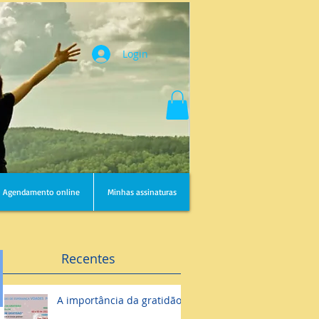
Login
Agendamento online
Minhas assinaturas
Recentes
A importância da gratidão