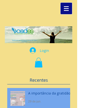
Login
Recentes
A importância da gratidão
29 de jun.