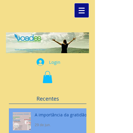
Login
Recentes
A importância da gratidão
29 de jun.