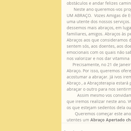
obstáculos e andar felizes cami
      Neste ano queremos-vos propor uma ajuda singela que todos podemos dar e receber. 
UM ABRAÇO.  Vozes Amigas de Es
uma utente dos nossos serviços.
dessemos mais abraços, em lugar
familiares, amigos. Abraços às 
Abraços aos que consideramos di
sentem sós, aos doentes, aos do
emocionais com os quais não sa
nos valorizar e nos dar vitamina
     Precisamente, no 21 de Janeiro celebra-se em todo o mundo o Dia Internacional do 
Abraço. Por isso, queremos ofere
acostumar a abraçar. Já ivos ir
Abraço , a Abraçoterapia estará 
abraçar o outro para nos sentir
         Assim mesmo vos convidamos a participar em todas as atividades presenciais e on-line 
que iremos realizar neste ano. 
os que estejam sedentos dela o
       Queremos começar este ano enviando a todos os nossos voluntários, amigos, sócios, 
utentes um 
Abraço Apertado ch