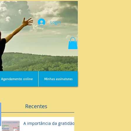
Login
Agendamento online
Minhas assinaturas
Recentes
A importância da gratidão