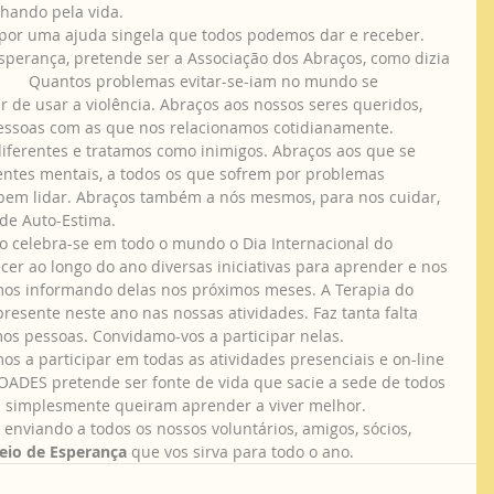
nhando pela vida.
perança, pretende ser a Associação dos Abraços, como dizia 
       Quantos problemas evitar-se-iam no mundo se 
 de usar a violência. Abraços aos nossos seres queridos, 
pessoas com as que nos relacionamos cotidianamente. 
ferentes e tratamos como inimigos. Abraços aos que se 
entes mentais, a todos os que sofrem por problemas 
bem lidar. Abraços também a nós mesmos, para nos cuidar, 
 de Auto-Estima.
cer ao longo do ano diversas iniciativas para aprender e nos 
emos informando delas nos próximos meses. A Terapia do 
presente neste ano nas nossas atividades. Faz tanta falta 
mos pessoas. Convidamo-vos a participar nelas.
VOADES pretende ser fonte de vida que sacie a sede de todos 
u simplesmente queiram aprender a viver melhor.
eio de Esperança
 que vos sirva para todo o ano.