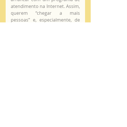
atendimento na Internet. Assim, 
querem “chegar a mais 
pessoas” e, especialmente, de 
“faixas etárias mais jovens”, 
embora recebam chamadas de 
pessoas de “todas as idades”, 
com particular ênfase na faixa 
35-65 anos.  
Quanto ao género, o rácio é de 
“70% mulheres e 30% homens”, 
e no sexo feminino, são mais as 
mulheres casadas que ligam. 
Nos homens, é ao contrário. 
O Telefone da Esperança 
prossegue o apoio à saúde 
emocional, em linha e em 