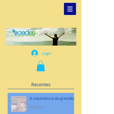
Login
Recentes
A importância da gratidão
29 de jun.