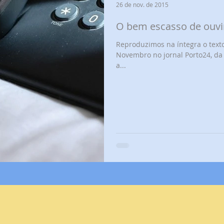
26 de nov. de 2015
O bem escasso de ouvi
Reproduzimos na íntegra o text
Novembro no jornal Porto24, da
a...