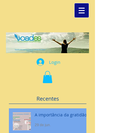
Login
Recentes
A importância da gratidão
29 de jun.