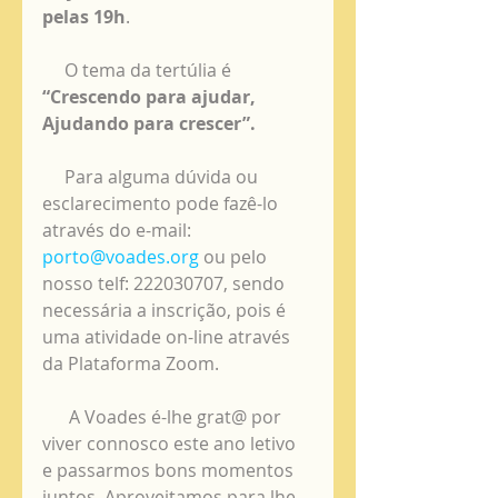
pelas 19h
.
     O tema da tertúlia é 
“Crescendo para ajudar, 
Ajudando para crescer”.
     Para alguma dúvida ou 
esclarecimento pode fazê-lo 
através do e-mail: 
porto@voades.org
 ou pelo 
nosso telf: 222030707, sendo 
necessária a inscrição, pois é 
uma atividade on-line através 
da Plataforma Zoom.
      A Voades é-lhe grat@ por 
viver connosco este ano letivo 
e passarmos bons momentos 
juntos. Aproveitamos para lhe 