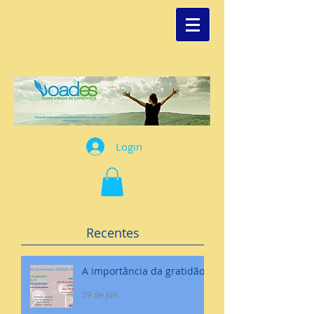
Login
Recentes
A importância da gratidão
29 de jun.