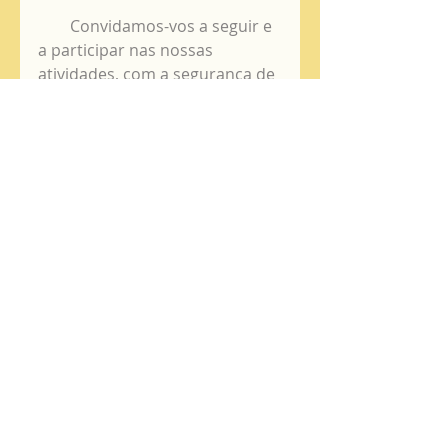
        Convidamos-vos a seguir e 
a participar nas nossas 
atividades, com a segurança de 
que não permanecerão 
indiferentes e será uma 
oportunidade de grande ajuda 
para enfrentar as situações 
mais desafiadoras da nossa 
vida.