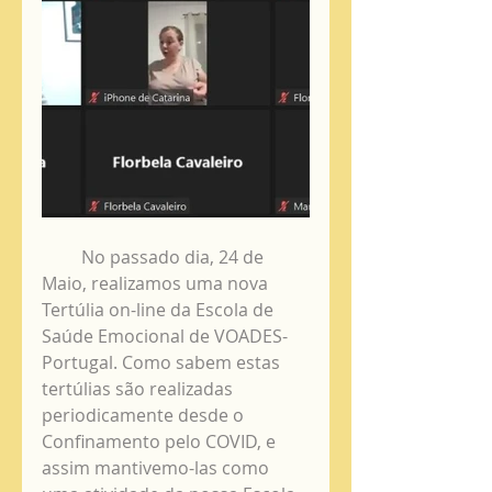
         No passado dia, 24 de 
Maio, realizamos uma nova 
Tertúlia on-line da Escola de 
Saúde Emocional de VOADES-
Portugal. Como sabem estas 
tertúlias são realizadas 
periodicamente desde o 
Confinamento pelo COVID, e 
assim mantivemo-las como 