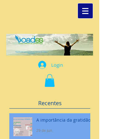
Login
Recentes
A importância da gratidão
29 de jun.