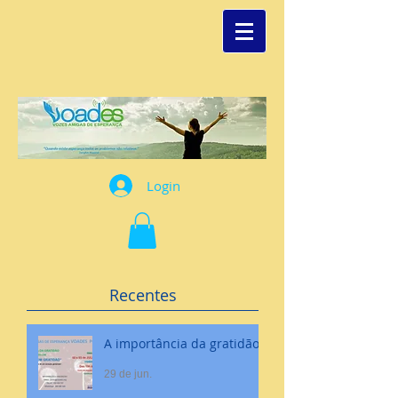
Login
Recentes
A importância da gratidão
29 de jun.