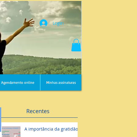
Login
Agendamento online
Minhas assinaturas
Recentes
A importância da gratidão