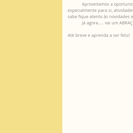
            Aproveitamos a oportunidade para o/a informar que a VOADES preparou, 
especialmente para si, atividades
sabe fique atento às novidades e
            Já agora….. vai um ABR
Até breve e aprenda a ser feliz!