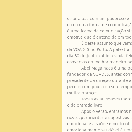
selar a paz com um poderoso e re
como uma forma de comunicação 
é uma forma de comunicação si
emotiva que é entendida em toda
            É deste assunto que vamos falar na próxima palestra na Escola de Saúde Emocional 
da VOADES no Porto. A palestra f
dia 30 de Junho (ultima sexta-fe
conversas da melhor maneira pos
            Abel Magalhães é uma pessoa muito querida da casa e todos o conhecem, foi o 
fundador da VOADES, antes con
presidente da direção durante a
perdido um pouco do seu tempo p
muitos abraços.
            Todas as atividades inerentes a este projeto “Escola de Saúde Emocional” são gratuitas 
e de entrada livre.
            Após o Verão, entramos na nova temporada de palestras cheios de novidades com 
novos, pertinentes e sugestivos
emocional e a saúde emocional d
emocionalmente saudável é uma