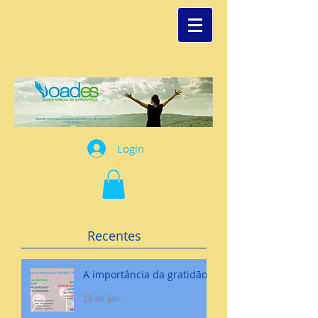
Login
Recentes
A importância da gratidão
29 de jun.