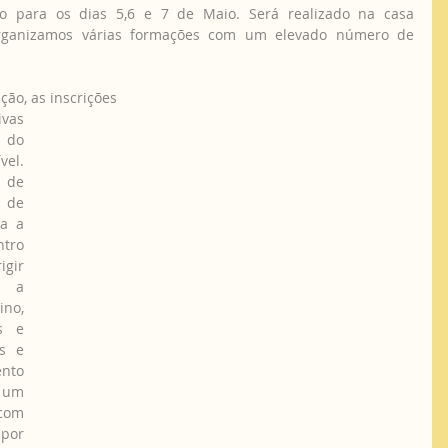
 para os dias 5,6 e 7 de Maio. Será realizado na casa 
organizamos várias formações com um elevado número de 
gação, as inscrições
vas 
do 
l. 
 de 
de 
a a 
tro 
gir 
 a 
no, 
 e 
s e 
to 
um 
om 
por 