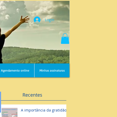
Login
Agendamento online
Minhas assinaturas
Recentes
A importância da gratidão