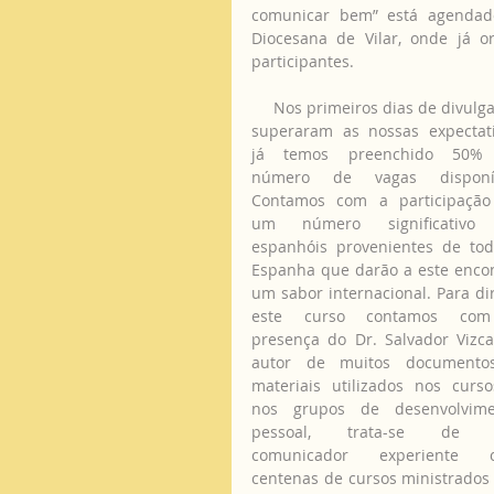
comunicar bem” está agendado
Diocesana de Vilar, onde já 
participantes.
     Nos primeiros dias de divul
superaram as nossas expectati
já temos preenchido 50% 
número de vagas disponíve
Contamos com a participação
um número significativo 
espanhóis provenientes de tod
Espanha que darão a este encon
um sabor internacional. Para diri
este curso contamos com
presença do Dr. Salvador Vizcai
autor de muitos documentos
materiais utilizados nos curso
nos grupos de desenvolvimen
pessoal, trata-se de 
comunicador experiente c
centenas de cursos ministrados 