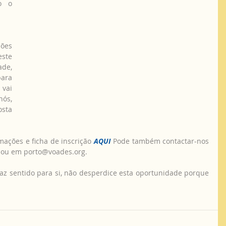
 o 
ste 
de, 
ara 
vai 
ós, 
sta 
ormações e ficha de inscrição
AQUI
Pode também contactar-nos 
  ou em porto@voades.org.