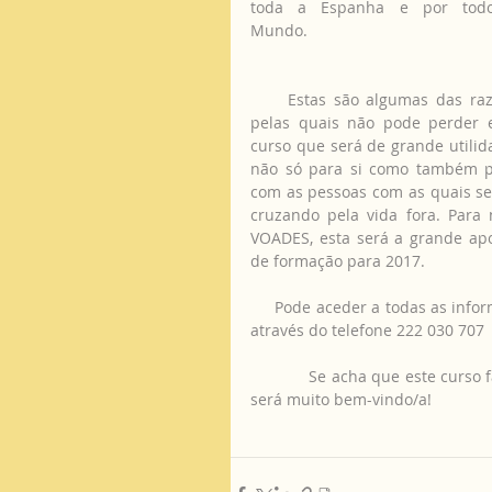
toda a Espanha e por todo
Mundo.
     Estas são algumas das razões 
pelas quais não pode perder e
curso que será de grande utilida
não só para si como também p
com as pessoas com as quais se 
cruzando pela vida fora. Para n
VOADES, esta será a grande apo
de formação para 2017.
     Pode aceder a todas as inf
através do telefone 222 030 707
            Se acha que este curso faz sentido para si, não desperdice esta oportunidade porque 
será muito bem-vindo/a!