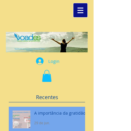
Login
Recentes
A importância da gratidão
29 de jun.