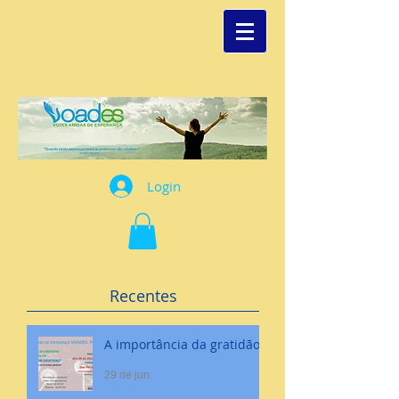
Login
Recentes
A importância da gratidão
29 de jun.