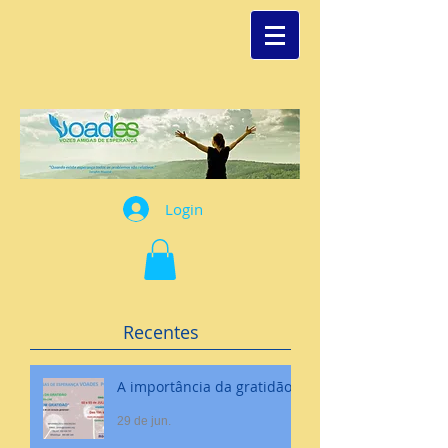
Login
Recentes
A importância da gratidão
29 de jun.