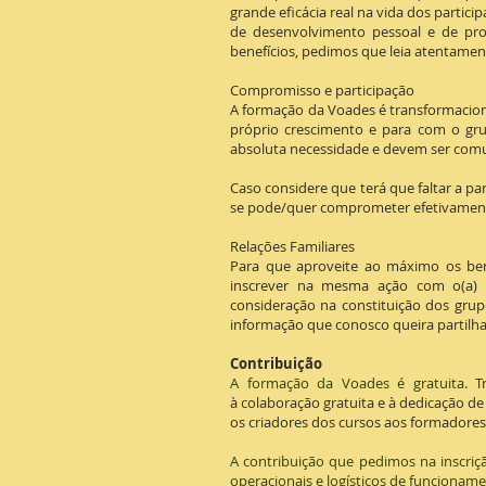
grande eficácia real na vida dos partic
de desenvolvimento pessoal e de pr
benefícios, pedimos que leia atentame
Compromisso e participação
A formação da Voades é transformacion
próprio crescimento e para com o gru
absoluta necessidade e devem ser com
Caso
considere que terá que faltar a 
se pode/quer comprometer efetivament
Relações Familiares
Para que aproveite ao máximo os ben
inscrever na mesma ação com o(a) 
consideração na constituição dos gru
informação que conosco queira partilha
Contribuição
A formação da Voades é gratuita
. T
à colaboração gratuita e à dedicação d
os criadores dos cursos aos formadores 
A contribuição que pedimos na inscriç
operacionais e logísticos de funcioname