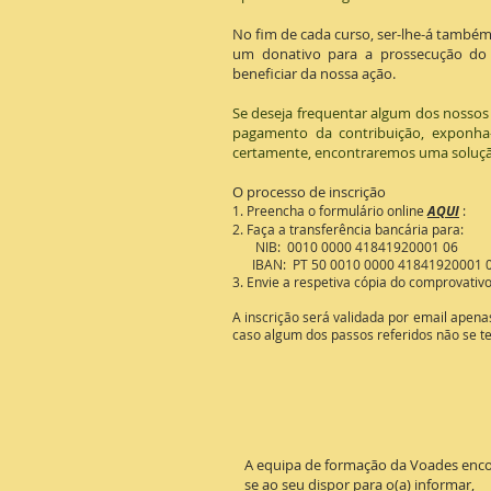
No fim de cada curso, ser-lhe-á também
um donativo para a prossecução do 
beneficiar da nossa ação.
Se deseja frequentar algum dos nossos
pagamento da contribuição, exponha
certamente, encontraremos uma soluçã
O processo de inscrição
1. Preencha o formulário online
AQUI
:
2.
Faça a transferência bancária para:
NIB: 0010 0000 41841920001 06
IBAN: PT 50 0010 0000 41841920001 0
3. Envie a respetiva cópia do comprovati
A inscrição será validada por email apena
caso algum dos passos referidos não se 
A equipa de formação da Voades enco
se ao seu dispor para o(a) informar,