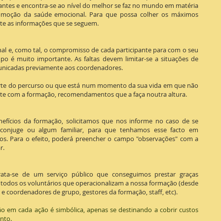
ipantes e encontra-se ao nível do melhor se faz no mundo em matéria
omoção da saúde emocional. Para que possa colher os máximos
nte as informações que se seguem.
al e, como tal, o compromisso de cada participante para com o seu
po é muito importante. As faltas devem limitar-se a situações de
unicadas previamente aos coordenadores.
parte do percurso ou que está num momento da sua vida em que não
e com a formação, recomendamentos que a faça noutra altura.
efícios da formação, solicitamos que nos informe no caso de se
conjuge ou algum familiar, para que tenhamos esse facto em
pos. Para o efeito, poderá preencher o campo "observações" com a
r.
rata-se de um serviço público que conseguimos prestar graças
e todos os voluntários que operacionalizam a nossa formação (desde
e coordenadores de grupo, gestores da formação, staff, etc).
ão em cada ação é simbólica, apenas se destinando a cobrir custos
nto.