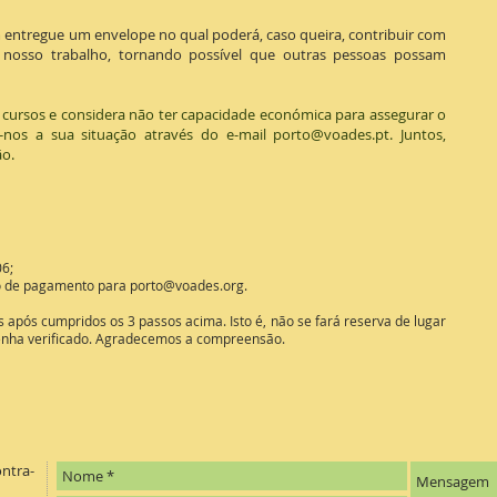
 entregue um envelope no qual poderá, caso queira, contribuir com
nosso trabalho, tornando possível que outras pessoas possam
 cursos e considera não ter capacidade económica para assegurar o
-nos a sua situação através do e-mail
porto@voades.pt
.
Juntos,
o.
6;
vo de pagamento para
porto@voades.org
.
s após cumpridos os 3 passos acima. Isto é, não se fará reserva de lugar
tenha verificado. Agradecemos a compreensão.
ntra-