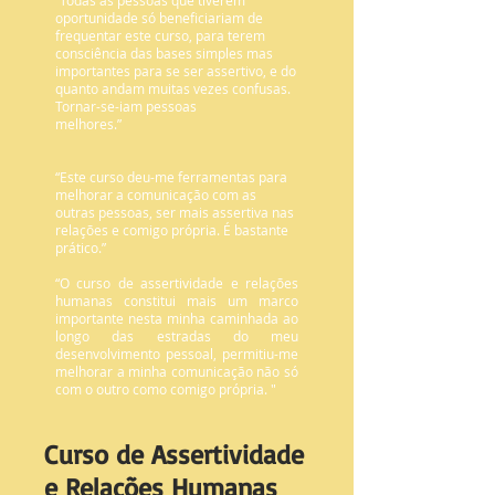
oportunidade só beneficiariam de
frequentar este curso, para terem
consciência das bases simples mas
importantes para se ser assertivo, e do
quanto andam muitas vezes confusas.
Tornar-se-iam pessoas
melhores.”
“Este curso deu-me ferramentas para
melhorar a comunicação com as
outras pessoas, ser mais assertiva nas
relações e comigo própria. É bastante
prático.”
“O curso de assertividade e relações
humanas constitui mais um marco
importante nesta minha caminhada ao
longo das estradas do meu
desenvolvimento pessoal, permitiu-me
melhorar a minha comunicação não só
com o outro como comigo própria. "
Curso de Assertividade
e Relações Humanas