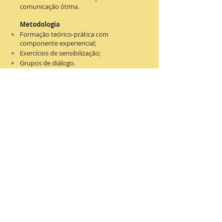
comunicação ótima.
Metodologia
Formação teórico-prática com
componente experiencial;
Exercícios de sensibilização;
Grupos de diálogo.
Duração
O curso é constituído por um fim de
semana e 6 sessões de
aprofundamento, de duas horas cada,
com periodicidade semanal.
Data e Horário
Por favor, consulte a data da próxima
edição deste curso na nossa
AGENDA
.
Local
Sede do Telefone da Esperança, na Rua
Duque de Loulé, Porto.
Contribuição
40€/pessoa