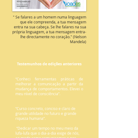
" Se falares a um homem numa linguagem
que ele compreenda, a tua mensagem
entra na sua cabeça. Se lhe falares na sua
própria linguagem, a tua mensagem entra-
lhe directamente no coração." (Nelson
Mandela)
Testemunhos de edições anteriores
“Conheci ferramentas práticas de
melhorar a comunicação a partir da
mudança de comportamentos. Elevei o
meu nível de consciência”.
“Curso concreto, conciso e claro de
grande utilidade no futuro e grande
riqueza humana”.
“Dedicar um tempo no meu meio da
lufa-lufa que o dia-a-dia exige de nós,
ao modo como comunicamos e nos