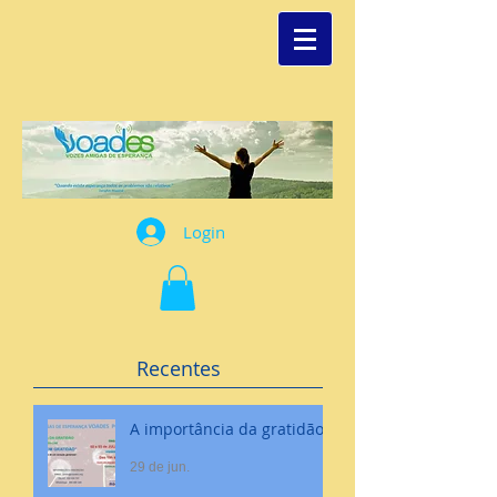
Login
Recentes
A importância da gratidão
29 de jun.