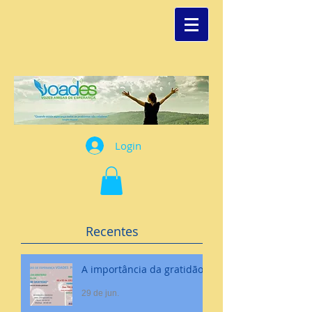
Login
Recentes
A importância da gratidão
29 de jun.