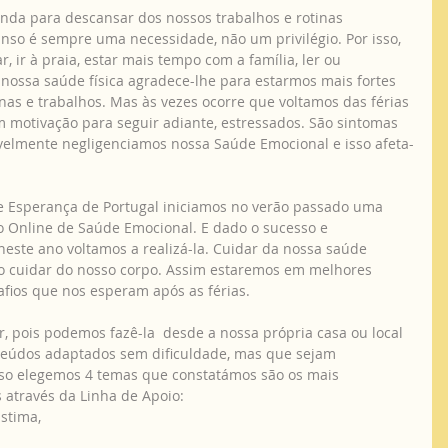
enda para descansar dos nossos trabalhos e rotinas 
so é sempre uma necessidade, não um privilégio. Por isso, 
, ir à praia, estar mais tempo com a família, ler ou 
nossa saúde física agradece-lhe para estarmos mais fortes 
nas e trabalhos. Mas às vezes ocorre que voltamos das férias 
 motivação para seguir adiante, estressados. São sintomas 
velmente negligenciamos nossa Saúde Emocional e isso afeta-
 de Esperança de Portugal iniciamos no verão passado uma 
ão Online de Saúde Emocional. E dado o sucesso e 
neste ano voltamos a realizá-la. Cuidar da nossa saúde 
o cuidar do nosso corpo. Assim estaremos em melhores 
fios que nos esperam após as férias. 
zar, pois podemos fazê-la  desde a nossa própria casa ou local 
onteúdos adaptados sem dificuldade, mas que sejam 
sso elegemos 4 temas que constatámos são os mais 
 através da Linha de Apoio: 
stima, 