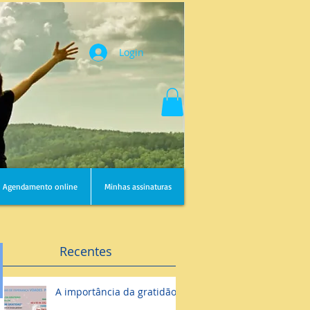
Login
Agendamento online
Minhas assinaturas
Recentes
A importância da gratidão