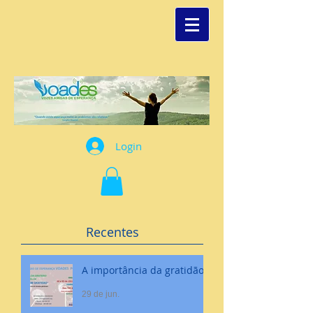
Login
Recentes
A importância da gratidão
29 de jun.