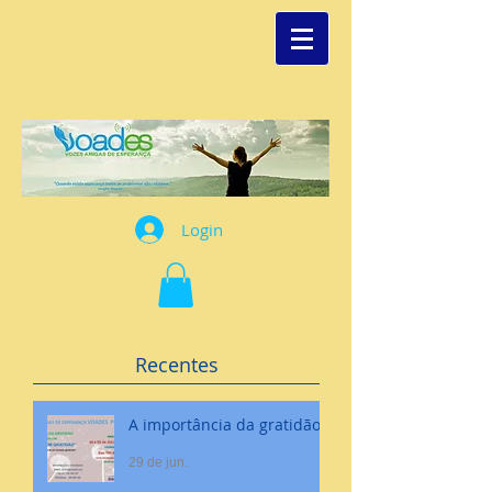
Login
Recentes
A importância da gratidão
29 de jun.