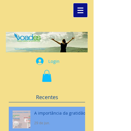
Login
Recentes
A importância da gratidão
29 de jun.