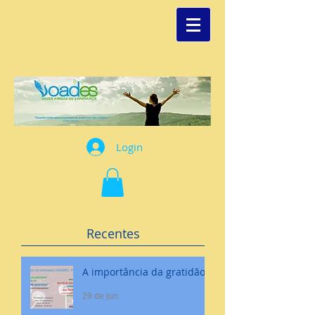
Login
Recentes
A importância da gratidão
29 de jun.