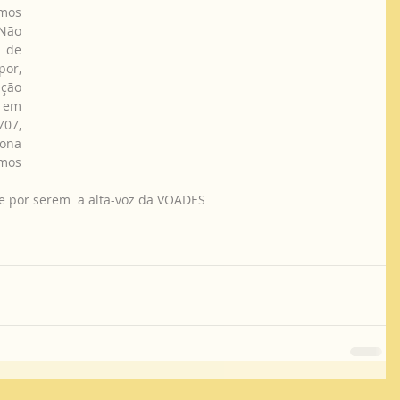
os 
ão 
 de 
or, 
ção 
em 
07, 
ona 
mos 
 e por serem  a alta-voz da VOADES