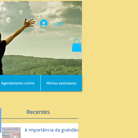
Login
Agendamento online
Minhas assinaturas
Recentes
A importância da gratidão