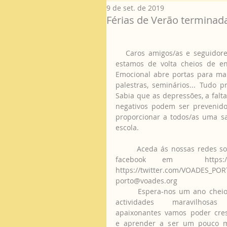
9 de set. de 2019
Férias de Verão terminada
   Caros amigos/as e seguidores/as informamos que, após um período de férias de Verão 
estamos de volta cheios de e
Emocional abre portas para mai
palestras, seminários... Tudo 
Sabia que as depressões, a falta
negativos podem ser prevenido
proporcionar a todos/as uma sa
escola.  
       Aceda ás nossas redes sociais e dê uma espreitadela no nosso plano de actividades: 
facebook em  https://pt-p
https://twitter.com/VOADES_
porto@voades.org 
       Espera-nos um ano cheio de 
actividades maravilhosas
apaixonantes vamos poder cres
e aprender a ser um pouco m