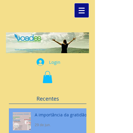
Login
Recentes
A importância da gratidão
29 de jun.