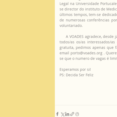
Legal na Universidade Portucalen
se director do instituto de Medi
últimos tempos, tem-se dedicado 
de numerosas conferências por 
voluntariado. 
     A VOADES agradece, desde já, ao Prof. Doutor Pinto da Costa a sua colaboração e convida 
todos/as os/as interessados/as 
gratuita, pedimos apenas que fa
email porto@voades.org . Quere
se que o numero de vagas é lim
Esperamos por si!
PS: Decida Ser Feliz