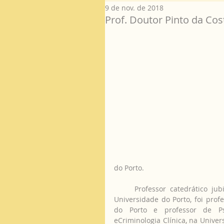
9 de nov. de 2018
Prof. Doutor Pinto da Co
do Porto.  
     Professor catedrático jubilado do Instituto de Ciências Biomédicas Abel Salazar da 
Universidade do Porto, foi prof
do Porto e professor de Psic
eCriminologia Clínica, na Univer