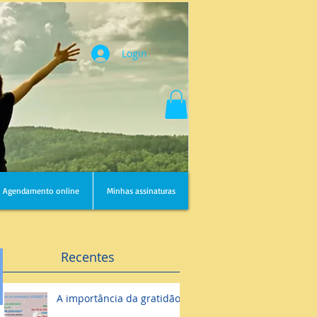
Login
Agendamento online
Minhas assinaturas
Recentes
A importância da gratidão