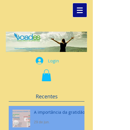
Login
Recentes
A importância da gratidão
29 de jun.