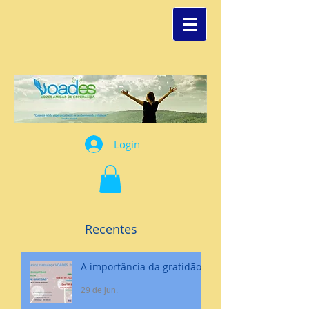
Login
Recentes
A importância da gratidão
29 de jun.