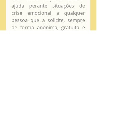
ajuda perante situações de 
crise emocional a qualquer 
pessoa que a solicite, sempre 
de forma anónima, gratuita e 
sem discriminação de qualquer 
tipo. As Vozes Amigas de 
Esperança têm como principal 
missão a Promoção da Saúde 
Emocional, como meio para 
prevenir situações de risco e 
exclusão social.
     As chamadas são atendidas 
por voluntários que recebem 
uma especial preparação a nível 
pessoal e de relação de ajuda, 
que pode durar um ano, antes 