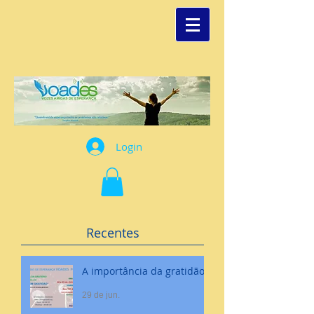
Login
Recentes
A importância da gratidão
29 de jun.