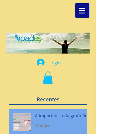
Login
Recentes
A importância da gratidão
29 de jun.