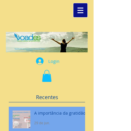
Login
Recentes
A importância da gratidão
29 de jun.