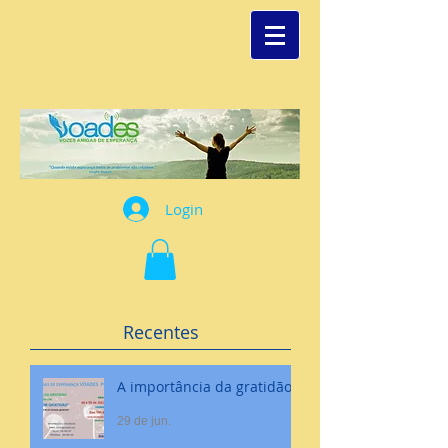
Login
Recentes
A importância da gratidão
29 de jun.