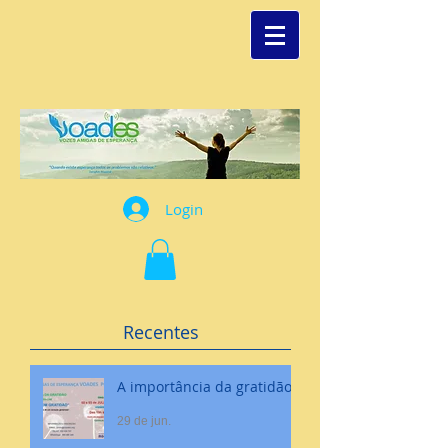
Login
Recentes
A importância da gratidão
29 de jun.