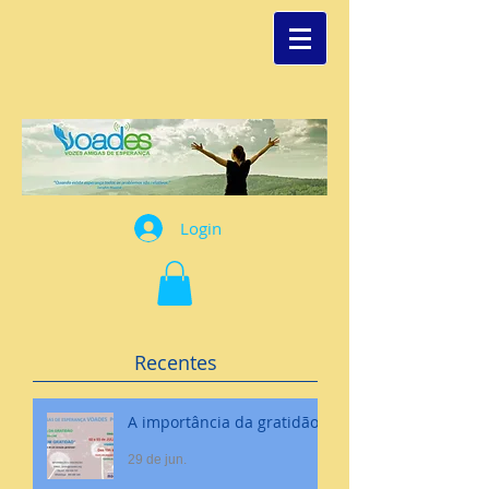
Login
Recentes
A importância da gratidão
29 de jun.