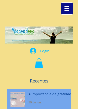
Login
Recentes
A importância da gratidão
29 de jun.