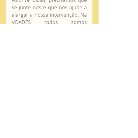
voluntários/as, precisamos que 
se junte nós e que nos ajude a 
alargar a nossa intervenção. Na 
VOADES todos somos 
voluntários, dependemos da 
boa vontade e do tempo que 
cada voluntário/a dedica a esta 
causa.
            Juntos, somos mais fortes 
e queremos chegar a todas as 
regiões de Portugal, a todas as 
pessoas que necessitem de 
uma palavra de Esperança.
            Até breve! J