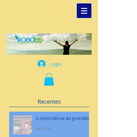
Login
Recentes
A importância da gratidão
29 de jun.