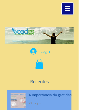
Login
Recentes
A importância da gratidão
29 de jun.